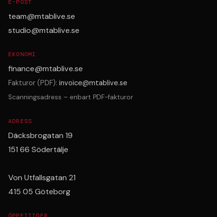
E-POST
team@mtablive.se
studio@mtablive.se
EKONOMI
finance@mtablive.se
Fakturor (PDF):
invoice@mtablive.se
Scanningsadress – enbart PDF-fakturor
ADRESS
Däcksbrogatan 19
151 66 Södertälje
Von Utfallsgatan 21
415 05 Göteborg
ÖPPETTIDER