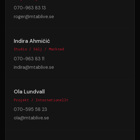
070-963 83 13
roger@mtablive.se
Indira Ahmičić
Studio / Sälj / Marknad
070-963 83 11
indira@mtablive.se
Ola Lundvall
Projekt / Internationellt
070-595 58 23
ola@mtablive.se