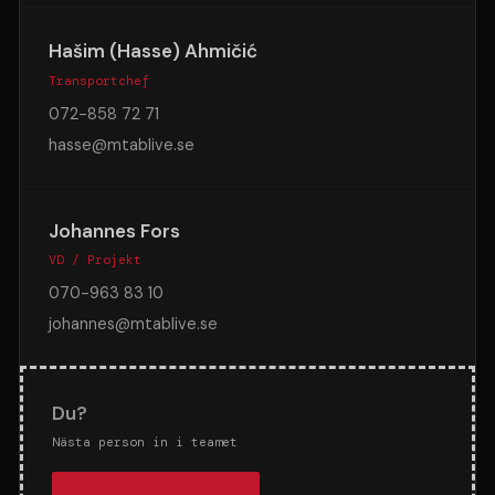
Hašim (Hasse) Ahmičić
Transportchef
072-858 72 71
hasse@mtablive.se
Johannes Fors
VD / Projekt
070-963 83 10
johannes@mtablive.se
Du?
Nästa person in i teamet