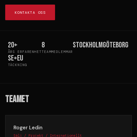
KONTAKTA OSS
20+
8
Stockholm
Göteborg
ÅRS ERFARENHET
TEAMMEDLEMMAR
SE+EU
TÄCKNING
TEAMET
Roger Ledin
Sälj / Projekt / Internationellt