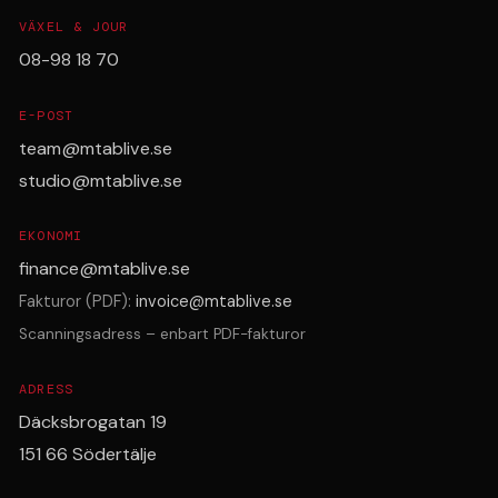
VÄXEL & JOUR
08-98 18 70
E-POST
team@mtablive.se
studio@mtablive.se
EKONOMI
finance@mtablive.se
Fakturor (PDF):
invoice@mtablive.se
Scanningsadress – enbart PDF-fakturor
ADRESS
Däcksbrogatan 19
151 66 Södertälje