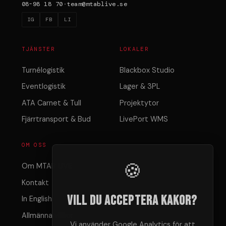
08-98 18 70
·
team@mtablive.se
IG
FB
LI
TJÄNSTER
LOKALER
Turnélogistik
Blackbox Studio
Eventlogistik
Lager & 3PL
ATA Carnet & Tull
Projektytor
Fjärrtransport & Bud
LivePort WMS
OM OSS
🍪
Om MTAB LIVE
Kontakt
Vill du acceptera kakor?
In English
Allmänna villkor
Vi använder Google Analytics för att