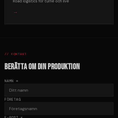
Road logistics för turné och live
→
// KONTAKT
BERÄTTA OM DIN PRODUKTION
NAMN *
FÖRETAG
E-POST *