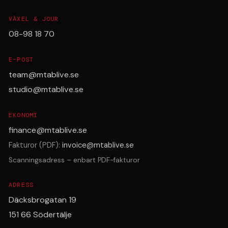
VÄXEL & JOUR
08-98 18 70
E-POST
team@mtablive.se
studio@mtablive.se
EKONOMI
finance@mtablive.se
Fakturor (PDF):
invoice@mtablive.se
Scanningsadress – enbart PDF-fakturor
ADRESS
Däcksbrogatan 19
151 66 Södertälje