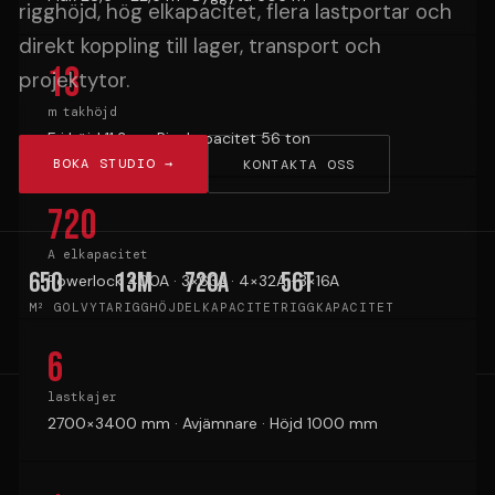
rigghöjd, hög elkapacitet, flera lastportar och
direkt koppling till lager, transport och
13
projektytor.
m takhöjd
Fri höjd 11,3 m · Riggkapacitet 56 ton
BOKA STUDIO →
KONTAKTA OSS
720
A elkapacitet
650
13m
720A
56t
Powerlock 400A · 3×63A · 4×32A · 3×16A
M² GOLVYTA
RIGGHÖJD
ELKAPACITET
RIGGKAPACITET
6
lastkajer
2700×3400 mm · Avjämnare · Höjd 1000 mm