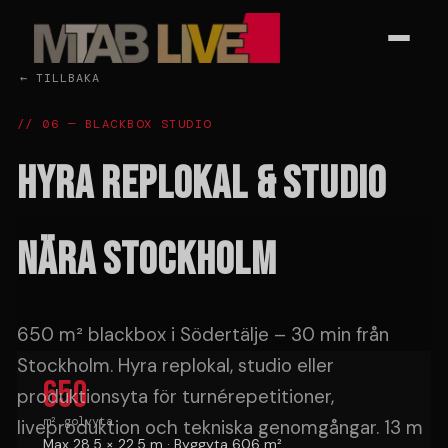
← TILLBAKA
// 06 — BLACKBOX STUDIO
HYRA REPLOKAL & STUDIO
NÄRA STOCKHOLM
650 m² blackbox i Södertälje – 30 min från
Stockholm. Hyra replokal, studio eller
650
produktionsyta för turnérepetitioner,
m² golvyta
liveproduktion och tekniska genomgångar. 13 m
Max 28,5 × 22,5 m · Byggyta 606 m²