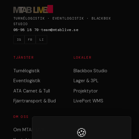
TURNÉLOGISTIK · EVENTLOGISTIK · BLACKBOX
STUDIO
08-98 18 70
·
team@mtablive.se
IG
FB
LI
TJÄNSTER
LOKALER
Turnélogistik
Blackbox Studio
Eventlogistik
Lager & 3PL
ATA Carnet & Tull
Projektytor
Fjärrtransport & Bud
LivePort WMS
OM OSS
🍪
Om MTAB LIVE