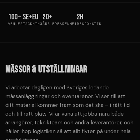
100+
SE+EU
20+
2h
VENUES
TÄCKNING
ÅRS ERFARENHET
RESPONSTID
MÄSSOR & UTSTÄLLNINGAR
Vi arbetar dagligen med Sveriges ledande
mässanläggningar och eventarenor. Vi ser till att
ditt material kommer fram som det ska – i rätt tid
och till rätt plats. Vi är vana att jobba nära både
arrangörer, teknikteam och andra leverantörer, och
håller ihop logistiken så att allt flyter på under hela
produktionen.