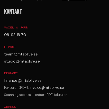
KONTAKT
VÄXEL & JOUR
08-98 18 70
E-POST
team@mtablive.se
studio@mtablive.se
EKONOMI
finance@mtablive.se
Fakturor (PDF):
invoice@mtablive.se
Scanningsadress – enbart PDF-fakturor
ADRESS